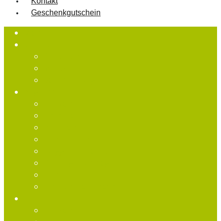
Kontakt
Geschenkgutschein
Start
Über uns
Geschichte
Strecke
Bahnordnung
Angebote
Leihkarts
Motorrad
Rennkart
Firmenevents
Junggesellenabschiede
Kindergeburtstag
Mieten
Produktpräsentationen
Preise
Leihkarts