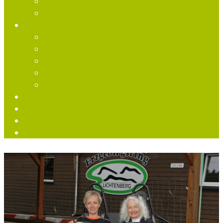
Eigene Fahrzeuge
Campingpreise
Öffnungszeiten
Leihkart
Supermoto & Minibike
Rennkart
Veranstaltung & Rennen
Kalender
Camping
Imbiss
Kontakt
Geschenkgutschein